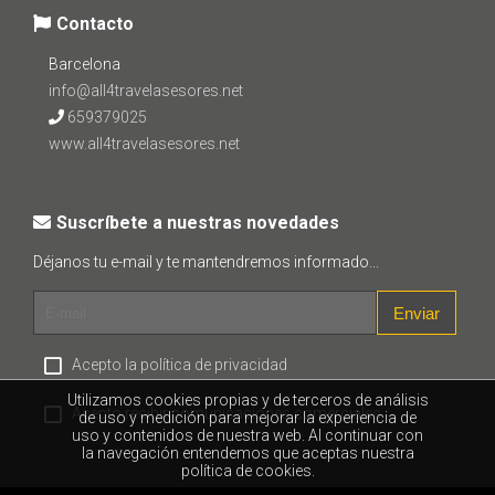
Contacto
Barcelona
info@all4travelasesores.net
659379025
www.all4travelasesores.net
Suscríbete a nuestras novedades
Déjanos tu e-mail y te mantendremos informado...
Enviar
Acepto la política de privacidad
Utilizamos cookies propias y de terceros de análisis
Acepto recibir comunicaciones comerciales.
de uso y medición para mejorar la experiencia de
uso y contenidos de nuestra web. Al continuar con
la navegación entendemos que aceptas nuestra
política de cookies.